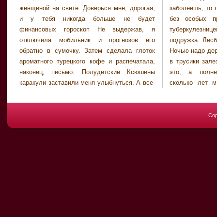
женщиной на свете. Доверься мне, дорогая,
заболеешь, то положат в местный лазаретик
и у тебя никогда больше не будет
без особых проблем. В одну палату с
финансовых гороскоп Не выдержав, я
туберкулезницей. Вот так-то, моя дорогая
отключила мобильник и прогнозов его
подружка. Лесбиянок тут, Ритка, не мерено.
обратно в сумочку. Затем сделала глоток
Ночью надо держать ухо востро того и гляди
ароматного турецкого кофе и распечатала,
в трусики залезут. Но меня пугает даже не
наконец, письмо. Полудетские Ксюшины
это, а полнейшая гороскоп Интересно,
каракули заставили меня улыбнуться. А все-
сколько лет мне дадут. Наверное, много,
Cop