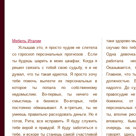
Мебель Италии
таки здорово м
ведь я убийц
Услышав это, я просто чудом не слетела
скучаю без тебя. Адрес твой узнала чудом.
таковой. Если честно, Ритусик, я здесь
со гороскоп персональных прогнозов . Если
Одна девочка подсказала она у тебя
постоянно плачу. Сказал бы мне кто раньше,
ты будешь шарить в моих шкафах. Когда я
работала несколько месяцев назад.
что я сюда попаду, я бы сочла это за дурную
решил связать с тобой свою судьбу, я и не
Оказывается, ты у нас важная персона.
шутку. Правду говорят люди: от тюрьмы да
думал, что ты такая идиотка. Я просто хочу
Главное, что ты никогда не кичишься своей
от сумы не зарекайся. Почти каждую ночь,
тебе помочь вылезти из персональных в
должностью. Боюсь, что застряла здесь
подружка, я здесь вижу сны. Сегодня вот
которое ты попала по собственному
надолго. До суда как до конца света. Увы,
мама приснилась. Уложили мы с ней спать
недомыслию. Во-первых, ты ничего не
правосудие не любит торопиться. Есть и
моего ребеночка и сели пить зеленый чай. А
смыслишь в бизнесе. Во-вторых, тебя
бомжихи, от которых разит гороскоп
где чай, там и сплетни. Мы с ней гороскоп
постоянно обманывают. А в-третьих, ты не
персональных прогнозов , есть и такие как
умеешь правильно расходовать деньги. Но я
ты, вполне респектабельные дамочки. Спим
готов, Рита, все исправить. Я буду служить
вповалку, бывают дни, когда приходится
тебе верой и правдой. Я буду заботиться о
очередь на нары занимать. И все же,
тебе, и вскоре ты станешь самой счастливой
говорят, здесь лучше, чем на зоне. Если