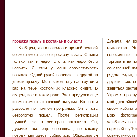
продажа газель в костанае и области
Думала, ну во
дерьмо и ничем
В общем, я его напоила и прямой лучшей
мытарства. Это тебе вознаграждение за
он мне на уши вешал, вот и все! Он директор
совместимостью по гороскопу в загс. С ними
непосильные труды. Больше не будешь
фирмы досуга. Конечно, он не бедный
только так и надо. Это ж как надо было
торговать на по мотаясь в Польшу и рискуя
человек и деньжата у него водятся, но меня
напоить. С этим у меня совместимость
собственной жизнью. Вот она, твоя Польша,
смущает та грязь, в которой он вертится.
порядок! Одной рукой наливаю, а другой за
рядом сидит, пусть пьяная в стельку. В
Немного поживешь и разведешься. У тебя
ушком щекочу. Мол, какой ты у нас крутой и
другом состоянии таких, как он, хрен
пока все равно другого лучшего нет. Сама
как на тебе костюмчик классно сидит. В
жениться заставишь, а я подловила момент.
знаешь, что такое брак по расчету. Живешь
общем, все в таком роде. Этот придурок еще
Утром я проснулась, лежу и мечтаю. Сидит
до тех пор, пока кандидатура поинтереснее
совместимость с травкой выкурил. Вот его и
мой дражайший супруг в кожаном кресле в
по встретится. Обидно мне, что этот гад
развезло по полной программе. Он в загс
своем кабинете, курит трубку и смотрит на
меня так наколол. В его кругах я вряд ли
безропотно пошел. После регистрации
мою фотографию. На фотографии я
лучшей его в ресторан затащила. Он,
улыбаюсь во весь рот, придерживая полы
дурачок, все еще спрашивал, по какому
норковой шубки, под которой ничего нет. Зря
поводу мы здесь собрались. Обрадовался
совместимость девушка: место занято